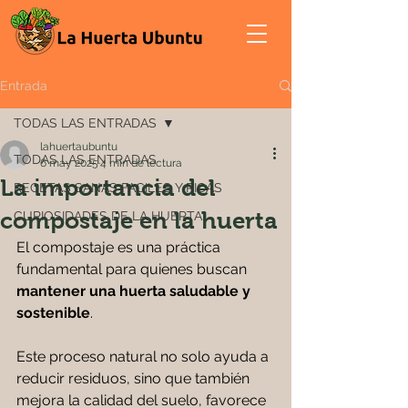
Entrada
TODAS LAS ENTRADAS
lahuertaubuntu
TODAS LAS ENTRADAS
6 may 2025
4 min de lectura
La importancia del
RECETAS SANAS FACILES Y RICAS
compostaje en la huerta
CURIOSIDADES DE LA HUERTA
El compostaje es una práctica 
fundamental para quienes buscan 
mantener una huerta saludable y 
sostenible
. 
Este proceso natural no solo ayuda a 
reducir residuos, sino que también 
mejora la calidad del suelo, favorece 